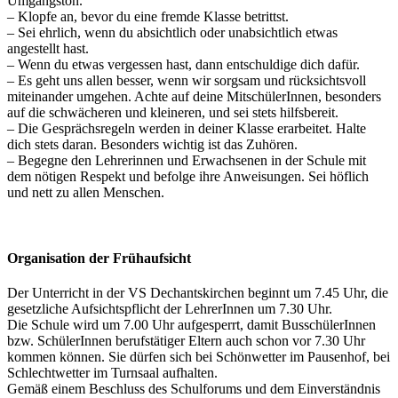
Umgangston.
– Klopfe an, bevor du eine fremde Klasse betrittst.
– Sei ehrlich, wenn du absichtlich oder unabsichtlich etwas
angestellt hast.
– Wenn du etwas vergessen hast, dann entschuldige dich dafür.
– Es geht uns allen besser, wenn wir sorgsam und rücksichtsvoll
miteinander umgehen. Achte auf deine MitschülerInnen, besonders
auf die schwächeren und kleineren, und sei stets hilfsbereit.
– Die Gesprächsregeln werden in deiner Klasse erarbeitet. Halte
dich stets daran. Besonders wichtig ist das Zuhören.
– Begegne den Lehrerinnen und Erwachsenen in der Schule mit
dem nötigen Respekt und befolge ihre Anweisungen. Sei höflich
und nett zu allen Menschen.
Organisation der Frühaufsicht
Der Unterricht in der VS Dechantskirchen beginnt um 7.45 Uhr, die
gesetzliche Aufsichtspflicht der LehrerInnen um 7.30 Uhr.
Die Schule wird um 7.00 Uhr aufgesperrt, damit BusschülerInnen
bzw. SchülerInnen berufstätiger Eltern auch schon vor 7.30 Uhr
kommen können. Sie dürfen sich bei Schönwetter im Pausenhof, bei
Schlechtwetter im Turnsaal aufhalten.
Gemäß einem Beschluss des Schulforums und dem Einverständnis