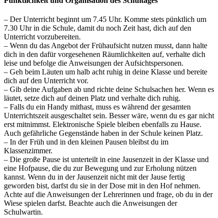
Pünktlichkeit und Organisation des Schultages
– Der Unterricht beginnt um 7.45 Uhr. Komme stets pünktlich um
7.30 Uhr in die Schule, damit du noch Zeit hast, dich auf den
Unterricht vorzubereiten.
– Wenn du das Angebot der Frühaufsicht nutzen musst, dann halte
dich in den dafür vorgesehenen Räumlichkeiten auf, verhalte dich
leise und befolge die Anweisungen der Aufsichtspersonen.
– Geh beim Läuten um halb acht ruhig in deine Klasse und bereite
dich auf den Unterricht vor.
– Gib deine Aufgaben ab und richte deine Schulsachen her. Wenn es
läutet, setze dich auf deinen Platz und verhalte dich ruhig.
– Falls du ein Handy mithast, muss es während der gesamten
Unterrichtszeit ausgeschaltet sein. Besser wäre, wenn du es gar nicht
erst mitnimmst. Elektronische Spiele bleiben ebenfalls zu Hause.
Auch gefährliche Gegenstände haben in der Schule keinen Platz.
– In der Früh und in den kleinen Pausen bleibst du im
Klassenzimmer.
– Die große Pause ist unterteilt in eine Jausenzeit in der Klasse und
eine Hofpause, die du zur Bewegung und zur Erholung nützen
kannst. Wenn du in der Jausenzeit nicht mit der Jause fertig
geworden bist, darfst du sie in der Dose mit in den Hof nehmen.
Achte auf die Anweisungen der Lehrerinnen und frage, ob du in der
Wiese spielen darfst. Beachte auch die Anweisungen der
Schulwartin.