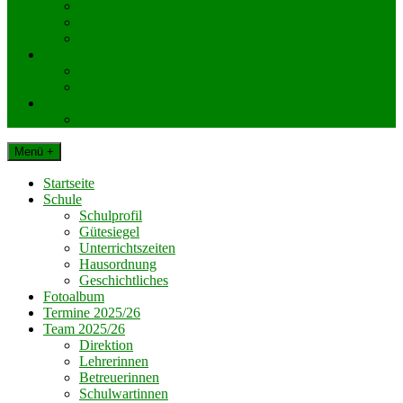
KlassenelternvertreterInnen
Elternverein
Gemeinde Dechantskirchen
Schul. Beratungseinrichtungen
Schularzt
Schulpsychologie
Impressum
Datenschutz
Menü +
Startseite
Schule
Schulprofil
Gütesiegel
Unterrichtszeiten
Hausordnung
Geschichtliches
Fotoalbum
Termine 2025/26
Team 2025/26
Direktion
Lehrerinnen
Betreuerinnen
Schulwartinnen