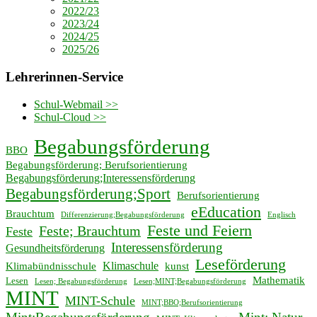
2022/23
2023/24
2024/25
2025/26
Lehrerinnen-Service
Schul-Webmail >>
Schul-Cloud >>
Begabungsförderung
BBO
Begabungsförderung; Berufsorientierung
Begabungsförderung;Interessensförderung
Begabungsförderung;Sport
Berufsorientierung
eEducation
Brauchtum
Differenzierung;Begabungsförderung
Englisch
Feste und Feiern
Feste; Brauchtum
Feste
Interessensförderung
Gesundheitsförderung
Leseförderung
Klimaschule
Klimabündnisschule
kunst
Mathematik
Lesen
Lesen; Begabungsförderung
Lesen;MINT;Begabungsförderung
MINT
MINT-Schule
MINT;BBO;Berufsorientierung