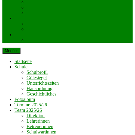
KlassenelternvertreterInnen
Elternverein
Gemeinde Dechantskirchen
Schul. Beratungseinrichtungen
Schularzt
Schulpsychologie
Impressum
Datenschutz
Menü +
Startseite
Schule
Schulprofil
Gütesiegel
Unterrichtszeiten
Hausordnung
Geschichtliches
Fotoalbum
Termine 2025/26
Team 2025/26
Direktion
Lehrerinnen
Betreuerinnen
Schulwartinnen