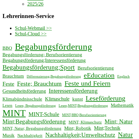
2025/26
Lehrerinnen-Service
Schul-Webmail >>
Schul-Cloud >>
Begabungsförderung
BBO
Begabungsförderung; Berufsorientierung
Begabungsförderung;Interessensförderung
Begabungsförderung;Sport
Berufsorientierung
eEducation
Brauchtum
Differenzierung;Begabungsförderung
Englisch
Feste und Feiern
Feste; Brauchtum
Feste
Interessensförderung
Gesundheitsförderung
Leseförderung
Klimaschule
Klimabündnisschule
kunst
Mathematik
Lesen
Lesen; Begabungsförderung
Lesen;MINT;Begabungsförderung
MINT
MINT-Schule
MINT;BBO;Berufsorientierung
Mint;Begabungsförderung
Mint; Natur
MINT; Klimaschutz
Mint;Technik
Mint; Robotik
MINT; Natur; Begabungsförderung
Natur
Nachhaltigkeit;Umweltschutz
Musik
Nachhaltigkeit