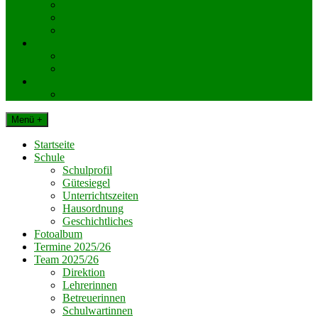
KlassenelternvertreterInnen
Elternverein
Gemeinde Dechantskirchen
Schul. Beratungseinrichtungen
Schularzt
Schulpsychologie
Impressum
Datenschutz
Menü +
Startseite
Schule
Schulprofil
Gütesiegel
Unterrichtszeiten
Hausordnung
Geschichtliches
Fotoalbum
Termine 2025/26
Team 2025/26
Direktion
Lehrerinnen
Betreuerinnen
Schulwartinnen