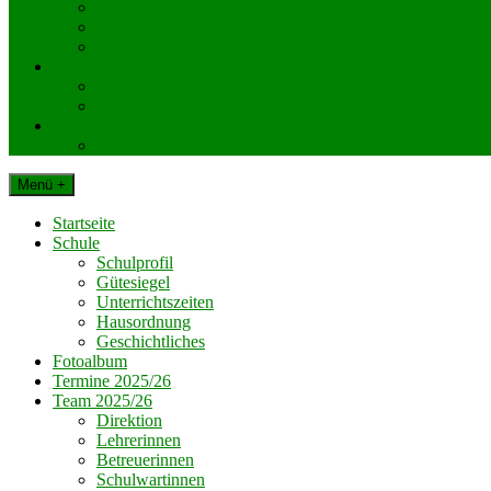
KlassenelternvertreterInnen
Elternverein
Gemeinde Dechantskirchen
Schul. Beratungseinrichtungen
Schularzt
Schulpsychologie
Impressum
Datenschutz
Menü +
Startseite
Schule
Schulprofil
Gütesiegel
Unterrichtszeiten
Hausordnung
Geschichtliches
Fotoalbum
Termine 2025/26
Team 2025/26
Direktion
Lehrerinnen
Betreuerinnen
Schulwartinnen