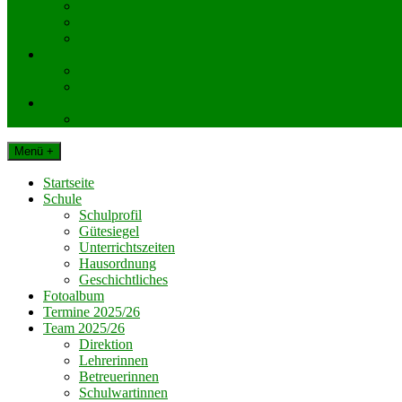
KlassenelternvertreterInnen
Elternverein
Gemeinde Dechantskirchen
Schul. Beratungseinrichtungen
Schularzt
Schulpsychologie
Impressum
Datenschutz
Menü +
Startseite
Schule
Schulprofil
Gütesiegel
Unterrichtszeiten
Hausordnung
Geschichtliches
Fotoalbum
Termine 2025/26
Team 2025/26
Direktion
Lehrerinnen
Betreuerinnen
Schulwartinnen