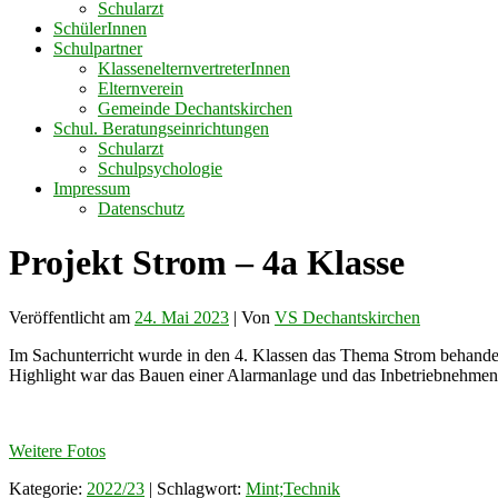
Schularzt
SchülerInnen
Schulpartner
KlassenelternvertreterInnen
Elternverein
Gemeinde Dechantskirchen
Schul. Beratungseinrichtungen
Schularzt
Schulpsychologie
Impressum
Datenschutz
Projekt Strom – 4a Klasse
Veröffentlicht am
24. Mai 2023
| Von
VS Dechantskirchen
Im Sachunterricht wurde in den 4. Klassen das Thema Strom behandel
Highlight war das Bauen einer Alarmanlage und das Inbetriebnehmen ei
Weitere Fotos
Kategorie:
2022/23
| Schlagwort:
Mint;Technik