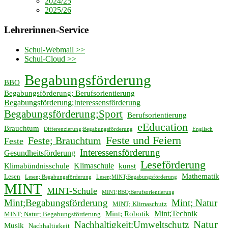
2024/25
2025/26
Lehrerinnen-Service
Schul-Webmail >>
Schul-Cloud >>
Begabungsförderung
BBO
Begabungsförderung; Berufsorientierung
Begabungsförderung;Interessensförderung
Begabungsförderung;Sport
Berufsorientierung
eEducation
Brauchtum
Differenzierung;Begabungsförderung
Englisch
Feste und Feiern
Feste; Brauchtum
Feste
Interessensförderung
Gesundheitsförderung
Leseförderung
Klimaschule
Klimabündnisschule
kunst
Mathematik
Lesen
Lesen; Begabungsförderung
Lesen;MINT;Begabungsförderung
MINT
MINT-Schule
MINT;BBO;Berufsorientierung
Mint;Begabungsförderung
Mint; Natur
MINT; Klimaschutz
Mint;Technik
Mint; Robotik
MINT; Natur; Begabungsförderung
Natur
Nachhaltigkeit;Umweltschutz
Musik
Nachhaltigkeit