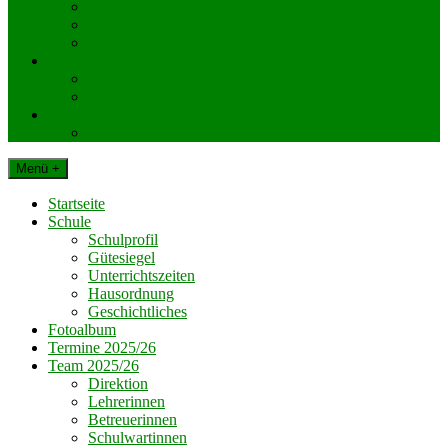
KlassenelternvertreterInnen
Elternverein
Gemeinde Dechantskirchen
Schul. Beratungseinrichtungen
Schularzt
Schulpsychologie
Impressum
Datenschutz
Menü +
Startseite
Schule
Schulprofil
Gütesiegel
Unterrichtszeiten
Hausordnung
Geschichtliches
Fotoalbum
Termine 2025/26
Team 2025/26
Direktion
Lehrerinnen
Betreuerinnen
Schulwartinnen