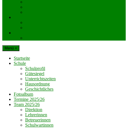
KlassenelternvertreterInnen
Elternverein
Gemeinde Dechantskirchen
Schul. Beratungseinrichtungen
Schularzt
Schulpsychologie
Impressum
Datenschutz
Menü +
Startseite
Schule
Schulprofil
Gütesiegel
Unterrichtszeiten
Hausordnung
Geschichtliches
Fotoalbum
Termine 2025/26
Team 2025/26
Direktion
Lehrerinnen
Betreuerinnen
Schulwartinnen