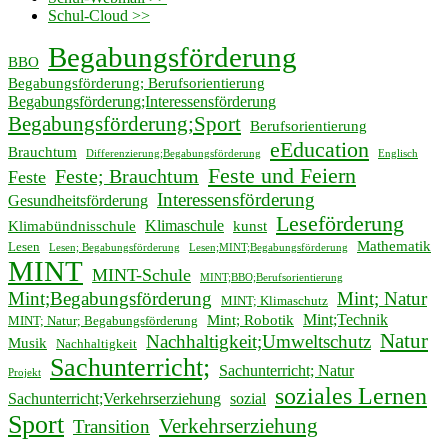
Schul-Cloud >>
Begabungsförderung
BBO
Begabungsförderung; Berufsorientierung
Begabungsförderung;Interessensförderung
Begabungsförderung;Sport
Berufsorientierung
eEducation
Brauchtum
Differenzierung;Begabungsförderung
Englisch
Feste und Feiern
Feste; Brauchtum
Feste
Interessensförderung
Gesundheitsförderung
Leseförderung
Klimaschule
Klimabündnisschule
kunst
Mathematik
Lesen
Lesen; Begabungsförderung
Lesen;MINT;Begabungsförderung
MINT
MINT-Schule
MINT;BBO;Berufsorientierung
Mint;Begabungsförderung
Mint; Natur
MINT; Klimaschutz
Mint;Technik
Mint; Robotik
MINT; Natur; Begabungsförderung
Natur
Nachhaltigkeit;Umweltschutz
Musik
Nachhaltigkeit
Sachunterricht;
Sachunterricht; Natur
Projekt
soziales Lernen
Sachunterricht;Verkehrserziehung
sozial
Sport
Verkehrserziehung
Transition