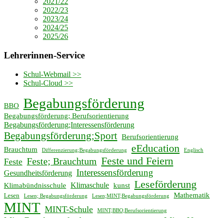
2021/22
2022/23
2023/24
2024/25
2025/26
Lehrerinnen-Service
Schul-Webmail >>
Schul-Cloud >>
Begabungsförderung
BBO
Begabungsförderung; Berufsorientierung
Begabungsförderung;Interessensförderung
Begabungsförderung;Sport
Berufsorientierung
eEducation
Brauchtum
Differenzierung;Begabungsförderung
Englisch
Feste und Feiern
Feste; Brauchtum
Feste
Interessensförderung
Gesundheitsförderung
Leseförderung
Klimaschule
Klimabündnisschule
kunst
Mathematik
Lesen
Lesen; Begabungsförderung
Lesen;MINT;Begabungsförderung
MINT
MINT-Schule
MINT;BBO;Berufsorientierung