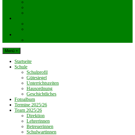
KlassenelternvertreterInnen
Elternverein
Gemeinde Dechantskirchen
Schul. Beratungseinrichtungen
Schularzt
Schulpsychologie
Impressum
Datenschutz
Menü +
Startseite
Schule
Schulprofil
Gütesiegel
Unterrichtszeiten
Hausordnung
Geschichtliches
Fotoalbum
Termine 2025/26
Team 2025/26
Direktion
Lehrerinnen
Betreuerinnen
Schulwartinnen