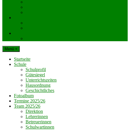
KlassenelternvertreterInnen
Elternverein
Gemeinde Dechantskirchen
Schul. Beratungseinrichtungen
Schularzt
Schulpsychologie
Impressum
Datenschutz
Menü +
Startseite
Schule
Schulprofil
Gütesiegel
Unterrichtszeiten
Hausordnung
Geschichtliches
Fotoalbum
Termine 2025/26
Team 2025/26
Direktion
Lehrerinnen
Betreuerinnen
Schulwartinnen