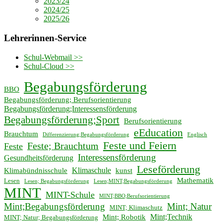
2023/24
2024/25
2025/26
Lehrerinnen-Service
Schul-Webmail >>
Schul-Cloud >>
Begabungsförderung
BBO
Begabungsförderung; Berufsorientierung
Begabungsförderung;Interessensförderung
Begabungsförderung;Sport
Berufsorientierung
eEducation
Brauchtum
Differenzierung;Begabungsförderung
Englisch
Feste und Feiern
Feste; Brauchtum
Feste
Interessensförderung
Gesundheitsförderung
Leseförderung
Klimaschule
Klimabündnisschule
kunst
Mathematik
Lesen
Lesen; Begabungsförderung
Lesen;MINT;Begabungsförderung
MINT
MINT-Schule
MINT;BBO;Berufsorientierung
Mint;Begabungsförderung
Mint; Natur
MINT; Klimaschutz
Mint;Technik
Mint; Robotik
MINT; Natur; Begabungsförderung