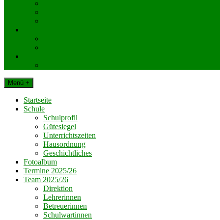
KlassenelternvertreterInnen
Elternverein
Gemeinde Dechantskirchen
Schul. Beratungseinrichtungen
Schularzt
Schulpsychologie
Impressum
Datenschutz
Menü +
Startseite
Schule
Schulprofil
Gütesiegel
Unterrichtszeiten
Hausordnung
Geschichtliches
Fotoalbum
Termine 2025/26
Team 2025/26
Direktion
Lehrerinnen
Betreuerinnen
Schulwartinnen