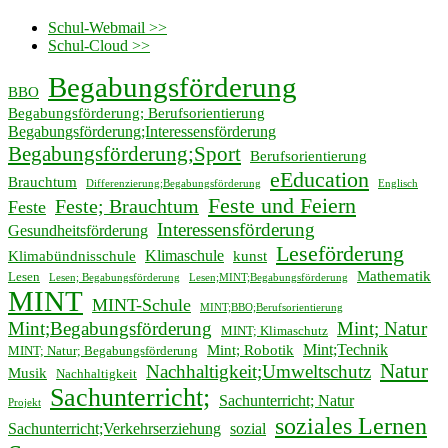
Schul-Webmail >>
Schul-Cloud >>
Begabungsförderung
BBO
Begabungsförderung; Berufsorientierung
Begabungsförderung;Interessensförderung
Begabungsförderung;Sport
Berufsorientierung
eEducation
Brauchtum
Differenzierung;Begabungsförderung
Englisch
Feste und Feiern
Feste; Brauchtum
Feste
Interessensförderung
Gesundheitsförderung
Leseförderung
Klimaschule
Klimabündnisschule
kunst
Mathematik
Lesen
Lesen; Begabungsförderung
Lesen;MINT;Begabungsförderung
MINT
MINT-Schule
MINT;BBO;Berufsorientierung
Mint;Begabungsförderung
Mint; Natur
MINT; Klimaschutz
Mint;Technik
Mint; Robotik
MINT; Natur; Begabungsförderung
Natur
Nachhaltigkeit;Umweltschutz
Musik
Nachhaltigkeit
Sachunterricht;
Sachunterricht; Natur
Projekt
soziales Lernen
Sachunterricht;Verkehrserziehung
sozial