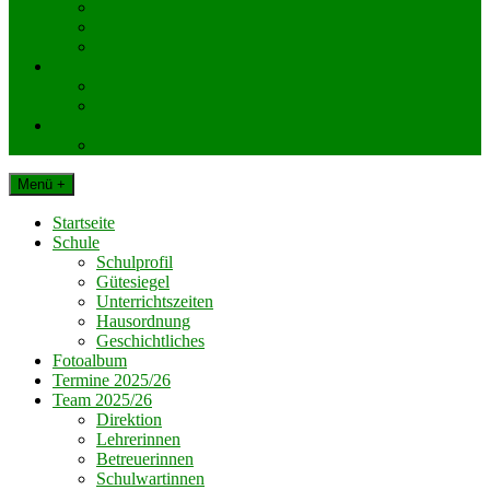
KlassenelternvertreterInnen
Elternverein
Gemeinde Dechantskirchen
Schul. Beratungseinrichtungen
Schularzt
Schulpsychologie
Impressum
Datenschutz
Menü +
Startseite
Schule
Schulprofil
Gütesiegel
Unterrichtszeiten
Hausordnung
Geschichtliches
Fotoalbum
Termine 2025/26
Team 2025/26
Direktion
Lehrerinnen
Betreuerinnen
Schulwartinnen