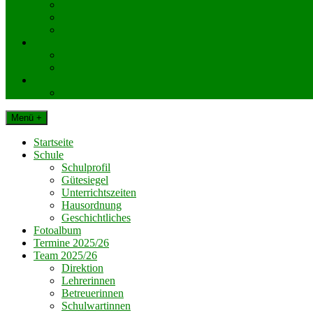
KlassenelternvertreterInnen
Elternverein
Gemeinde Dechantskirchen
Schul. Beratungseinrichtungen
Schularzt
Schulpsychologie
Impressum
Datenschutz
Menü +
Startseite
Schule
Schulprofil
Gütesiegel
Unterrichtszeiten
Hausordnung
Geschichtliches
Fotoalbum
Termine 2025/26
Team 2025/26
Direktion
Lehrerinnen
Betreuerinnen
Schulwartinnen