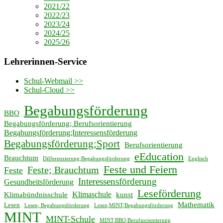
2021/22
2022/23
2023/24
2024/25
2025/26
Lehrerinnen-Service
Schul-Webmail >>
Schul-Cloud >>
Begabungsförderung
BBO
Begabungsförderung; Berufsorientierung
Begabungsförderung;Interessensförderung
Begabungsförderung;Sport
Berufsorientierung
eEducation
Brauchtum
Differenzierung;Begabungsförderung
Englisch
Feste und Feiern
Feste; Brauchtum
Feste
Interessensförderung
Gesundheitsförderung
Leseförderung
Klimaschule
Klimabündnisschule
kunst
Mathematik
Lesen
Lesen; Begabungsförderung
Lesen;MINT;Begabungsförderung
MINT
MINT-Schule
MINT;BBO;Berufsorientierung