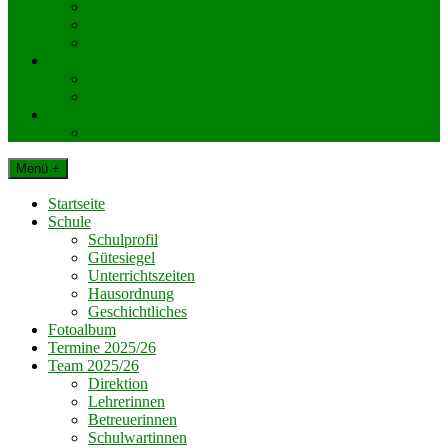
KlassenelternvertreterInnen
Elternverein
Gemeinde Dechantskirchen
Schul. Beratungseinrichtungen
Schularzt
Schulpsychologie
Impressum
Datenschutz
Menü +
Startseite
Schule
Schulprofil
Gütesiegel
Unterrichtszeiten
Hausordnung
Geschichtliches
Fotoalbum
Termine 2025/26
Team 2025/26
Direktion
Lehrerinnen
Betreuerinnen
Schulwartinnen