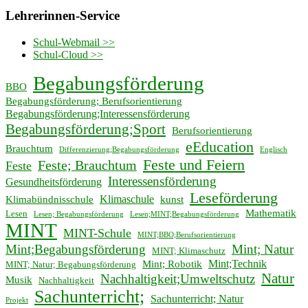
Lehrerinnen-Service
Schul-Webmail >>
Schul-Cloud >>
Begabungsförderung
BBO
Begabungsförderung; Berufsorientierung
Begabungsförderung;Interessensförderung
Begabungsförderung;Sport
Berufsorientierung
eEducation
Brauchtum
Differenzierung;Begabungsförderung
Englisch
Feste und Feiern
Feste; Brauchtum
Feste
Interessensförderung
Gesundheitsförderung
Leseförderung
Klimaschule
Klimabündnisschule
kunst
Mathematik
Lesen
Lesen; Begabungsförderung
Lesen;MINT;Begabungsförderung
MINT
MINT-Schule
MINT;BBO;Berufsorientierung
Mint;Begabungsförderung
Mint; Natur
MINT; Klimaschutz
Mint;Technik
Mint; Robotik
MINT; Natur; Begabungsförderung
Natur
Nachhaltigkeit;Umweltschutz
Musik
Nachhaltigkeit
Sachunterricht;
Sachunterricht; Natur
Projekt