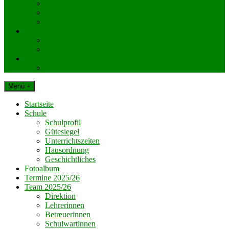
KlassenelternvertreterInnen
Elternverein
Gemeinde Dechantskirchen
Schul. Beratungseinrichtungen
Schularzt
Schulpsychologie
Impressum
Datenschutz
Menü +
Startseite
Schule
Schulprofil
Gütesiegel
Unterrichtszeiten
Hausordnung
Geschichtliches
Fotoalbum
Termine 2025/26
Team 2025/26
Direktion
Lehrerinnen
Betreuerinnen
Schulwartinnen